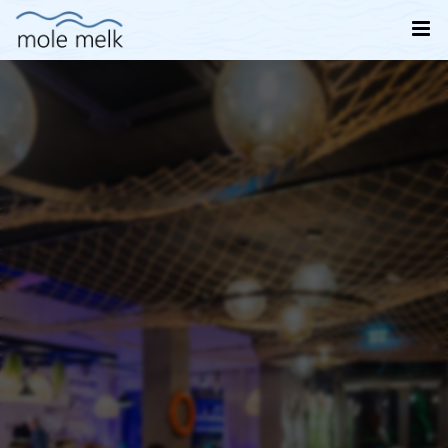
Name
Firma (Optional)
Personen
Email