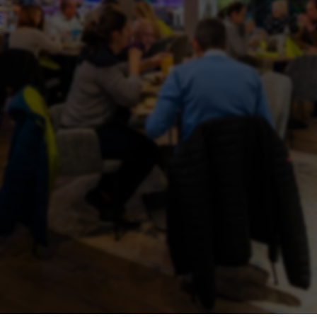
Telefonnummer (Optionala)
Datum des Events
Nachricht
Optionale Zusatzleistungen
Stiftbesichtigung in Melk
Fackelwanderung durch Melk
Punschempfang in der Mole
Weihnachtsmenü
DJ
Senden